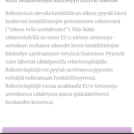
Muut henkilötietojen käsittelyyn liittyvät oikeudet
Rekisterissä olevalla henkilöllä on oikeus pyytää häntä
koskevien henkilötietojen poistamiseen rekisteristä
("oikeus tulla unohdetuksi"). Niin ikään
rekisteröidyillä on muut EU:n yleisen tietosuoja-
asetuksen mukaiset oikeudet kuten henkilötietojen
käsittelyn rajoittaminen tietyissä tilanteissa. Pyynnöt
tulee lähettää sähköpostilla rekisterinpitäjälle.
Rekisterinpitäjä voi pyytää tarvittaessa pyynnön
esittäjää todistamaan henkilöllisyytensä.
Rekisterinpitäjä vastaa asiakkaalle EU:n tietosuoja-
asetuksessa säädetyssä ajassa (pääsääntöisesti
kuukauden kuluessa).