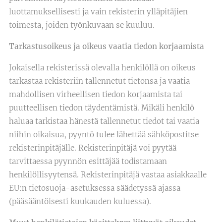
luottamuksellisesti ja vain rekisterin ylläpitäjien
toimesta, joiden työnkuvaan se kuuluu.
Tarkastusoikeus ja oikeus vaatia tiedon korjaamista
Jokaisella rekisterissä olevalla henkilöllä on oikeus
tarkastaa rekisteriin tallennetut tietonsa ja vaatia
mahdollisen virheellisen tiedon korjaamista tai
puutteellisen tiedon täydentämistä. Mikäli henkilö
haluaa tarkistaa hänestä tallennetut tiedot tai vaatia
niihin oikaisua, pyyntö tulee lähettää sähköpostitse
rekisterinpitäjälle. Rekisterinpitäjä voi pyytää
tarvittaessa pyynnön esittäjää todistamaan
henkilöllisyytensä. Rekisterinpitäjä vastaa asiakkaalle
EU:n tietosuoja-asetuksessa säädetyssä ajassa
(pääsääntöisesti kuukauden kuluessa).