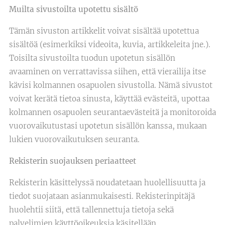
Muilta sivustoilta upotettu sisältö
Tämän sivuston artikkelit voivat sisältää upotettua
sisältöä (esimerkiksi videoita, kuvia, artikkeleita jne.).
Toisilta sivustoilta tuodun upotetun sisällön
avaaminen on verrattavissa siihen, että vierailija itse
kävisi kolmannen osapuolen sivustolla. Nämä sivustot
voivat kerätä tietoa sinusta, käyttää evästeitä, upottaa
kolmannen osapuolen seurantaevästeitä ja monitoroida
vuorovaikutustasi upotetun sisällön kanssa, mukaan
lukien vuorovaikutuksen seuranta.
Rekisterin suojauksen periaatteet
Rekisterin käsittelyssä noudatetaan huolellisuutta ja
tiedot suojataan asianmukaisesti. Rekisterinpitäjä
huolehtii siitä, että tallennettuja tietoja sekä
palvelimien käyttöoikeuksia käsitellään