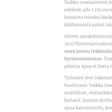
Vaikka suomalaisten k
edelleen alle 1 250 e
kunnista toiseksi korke
ikäihmisistä painii ta
Aiheen ajankohtaisuude
2021 Yhteisvastuukerä
moni joutuu tinkimään
hyvinvoinnistaan.
Toi
pelossa apua ei haeta 
Työssäni olen lukematt
huolistaan. Vaikka S
maltilliset, esimerkik
kuluerä. Samoin kotiho
apua kaivattaisiin, ko