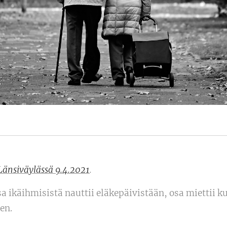
Länsiväylässä 9.4.2021
.
 ikäihmisistä nauttii eläkepäivistään, osa miettii k
en.