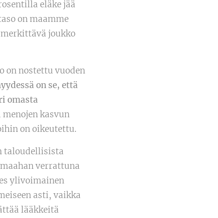
sentilla eläke jää
n taso on maamme
ä merkittävä joukko
ko on nostettu vuoden
yydessä on se, että
ri omasta
a menojen kasvun
ihin on oikeutettu.
 taloudellisista
 maahan verrattuna
hes ylivoimainen
meiseen asti, vaikka
ättää lääkkeitä