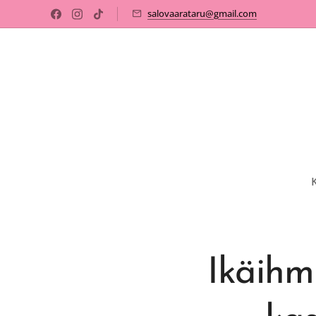
salovaarataru@gmail.com
Ikäihm