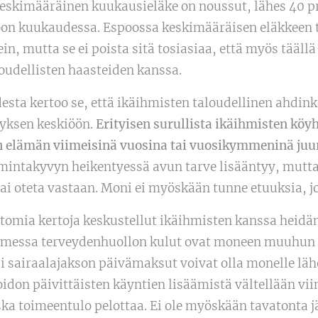
eskimääräinen kuukausieläke on noussut, lähes 40 pro
uroon kuukaudessa. Espoossa keskimääräisen eläkkee
in, mutta se ei poista sitä tosiasiaa, että myös tääll
loudellisten haasteiden kanssa.
sta kertoo se, että ikäihmisten taloudellinen ahdin
yksen keskiöön.
Erityisen surullista ikäihmisten köyh
 elämän viimeisinä vuosina tai vuosikymmeninä juu
mintakyvyn heikentyessä avun tarve lisääntyy, mutt
tai oteta vastaan. Moni ei myöskään tunne etuuksia, jo
omia kertoja keskustellut ikäihmisten kanssa heidän
uomessa terveydenhuollon kulut ovat moneen muuhun
si sairaalajakson päivämaksut voivat olla monelle lä
idon päivittäisten käyntien lisäämistä vältellään vii
ska toimeentulo pelottaa. Ei ole myöskään tavatonta j