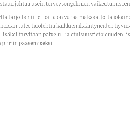
staan johtaa usein terveysongelmien vaikeutumiseen
llä tarjolla niille, joilla on varaa maksaa. Jotta jokain
meidän tulee huolehtia kaikkien ikääntyneiden hyvinv
 lisäksi tarvitaan palvelu- ja etuisuustietoisuuden l
n piiriin pääsemiseksi.