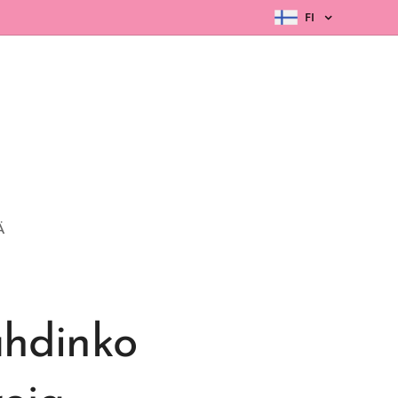
FI
Ä
ahdinko