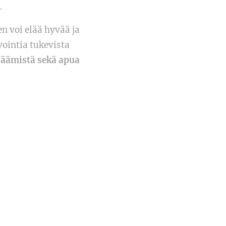
.
en voi elää hyvää ja
ointia tukevista
isäämistä sekä apua