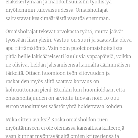
eläkekertymään ja mahdollisuuksiin työllistyä
myöhemmin tulevaisuudessa. Omaishoitajat
sairastavat keskimääräistä väestöä enemmän.
Omaishoitajat tekevät arvokasta työtä, mutta jäävät
työssään liian yksin. Vastuu on suuri ja saatavilla oleva
apu riittämätöntä. Vain noin puolet omaishoitajista
pitää heille lakisääteisesti kuuluvia vapaapäiviä, vaikka
ne olisivat heidän jaksamisensa kannalta äärimmäisen
tärkeitä. Ottaen huomioon työn sitovuuden ja
raskauden myös siitä saatava korvaus on
kohtuuttoman pieni. Etenkin kun huomioidaan, että
omaishoitajuuden on arvioitu tuovan noin 10 000
euron vuosittaiset säästöt yhtä hoidettavaa kohden.
Mikä sitten avuksi? Koska omaishoidon tuen
myöntämiseen ei ole olemassa kansallisia kriteerejä
vaan kunnat myöntävät sitä omien kriteeriensä ja