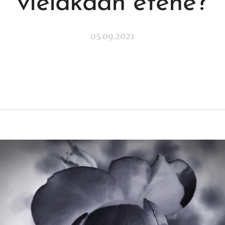
vieläkään etene?
05.09.2021