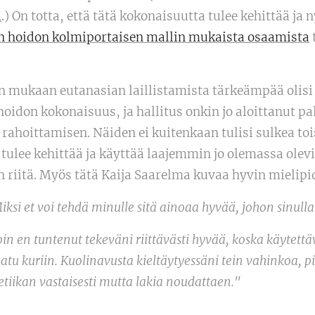
a
.) On totta, että tätä kokonaisuutta tulee kehittää j
en hoidon kolmiportaisen mallin mukaista osaamista
t
 mukaan eutanasian laillistamista tärkeämpää olisi 
idon kokonaisuus, ja hallitus onkin jo aloittanut pal
ahoittamisen. Näiden ei kuitenkaan tulisi sulkea toi
 tulee kehittää ja käyttää laajemmin jo olemassa olev
n riitä. Myös tätä Kaija Saarelma kuvaa hyvin mielip
Miksi et voi tehdä minulle sitä ainoaa hyvää, johon sinulla
n en tuntenut tekeväni riittävästi hyvää, koska käytettävi
saatu kuriin. Kuolinavusta kieltäytyessäni tein vahinkoa, p
tiikan vastaisesti mutta lakia noudattaen."