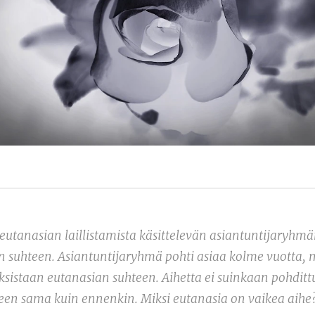
eutanasian laillistamista käsittelevän asiantuntijaryhmä
en suhteen. Asiantuntijaryhmä pohti asiaa kolme vuotta, 
uksistaan eutanasian suhteen. Aihetta ei suinkaan pohdit
lleen sama kuin ennenkin. Miksi eutanasia on vaikea aihe