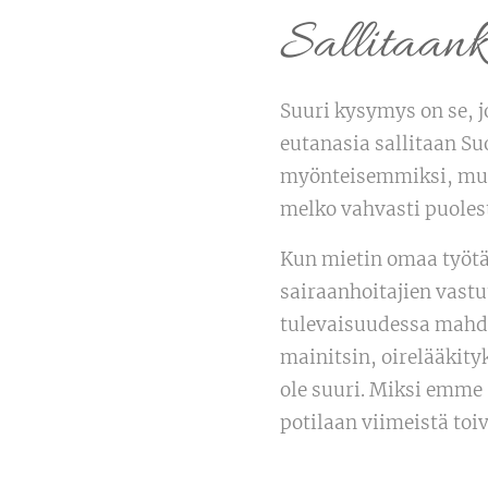
Sallitaank
Suuri kysymys on se, j
eutanasia sallitaan Su
myönteisemmiksi, mutt
melko vahvasti puolest
Kun mietin omaa työtä
sairaanhoitajien vastu
tulevaisuudessa mahdo
mainitsin, oirelääkity
ole suuri. Miksi emme 
potilaan viimeistä toi