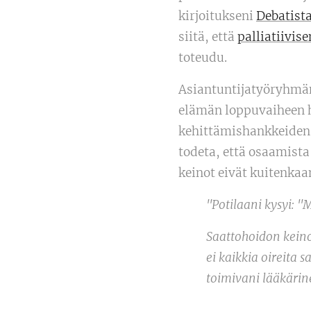
kirjoitukseni
Debatist
siitä, että
palliatiivis
toteudu.
Asiantuntijatyöryhmän
elämän loppuvaiheen ho
kehittämishankkeiden r
todeta, että osaamista
keinot eivät kuitenkaa
"Potilaani kysyi: "
Saattohoidon keinoi
ei kaikkia oireita 
toimivani lääkärine