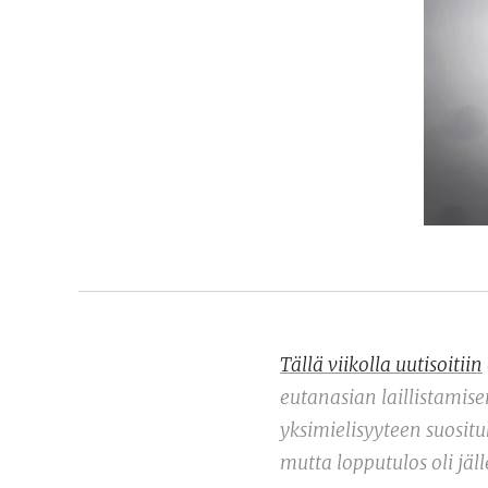
Tällä viikolla uutisoitiin
eutanasian laillistamis
yksimielisyyteen suosit
mutta lopputulos oli jä