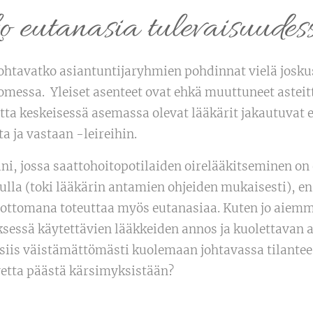
o eutanasia tulevaisuude
ohtavatko asiantuntijaryhmien pohdinnat vielä joskus
omessa. Yleiset asenteet ovat ehkä muuttuneet asteit
a keskeisessä asemassa olevat lääkärit jakautuvat 
a ja vastaan -leireihin.
ni, jossa saattohoitopotilaiden oirelääkitseminen on
ulla (toki lääkärin antamien ohjeiden mukaisesti), en 
ttomana toteuttaa myös eutanasiaa. Kuten jo aiemm
ksessä käytettävien lääkkeiden annos ja kuolettavan 
siis väistämättömästi kuolemaan johtavassa tilantees
vetta päästä kärsimyksistään?