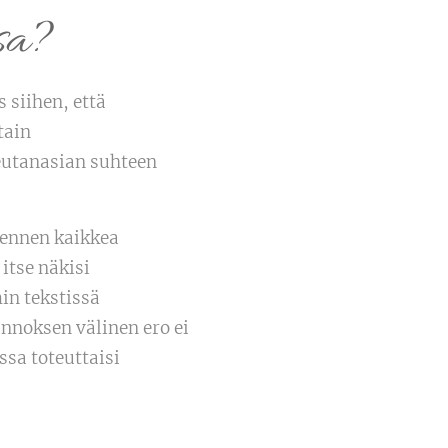
ssa?
 siihen, että
tain
eutanasian suhteen
 ennen kaikkea
itse näkisi
in tekstissä
annoksen välinen ero ei
sa toteuttaisi