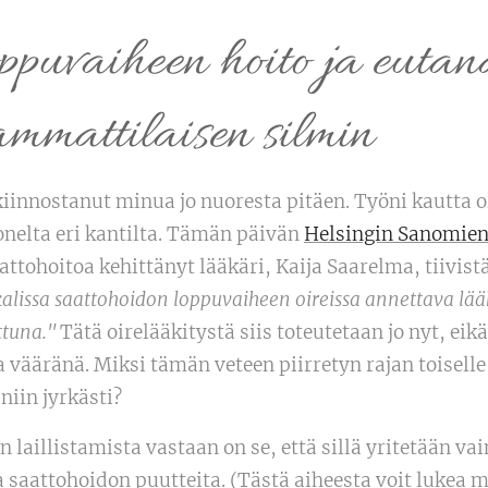
puvaiheen hoito ja eutan
ammattilaisen silmin
kiinnostanut minua jo nuoresta pitäen. Työni kautta 
nelta eri kantilta. Tämän päivän
Helsingin Sanomien
aattohoitoa kehittänyt lääkäri, Kaija Saarelma, tiivis
lissa saattohoidon loppuvaiheen oireissa annettava lääki
ttuna."
Tätä oirelääkitystä siis toteutetaan jo nyt, ei
 vääränä. Miksi tämän veteen piirretyn rajan toiselle 
niin jyrkästi?
 laillistamista vastaan on se, että sillä yritetään vai
ja saattohoidon puutteita. (Tästä aiheesta voit lukea 