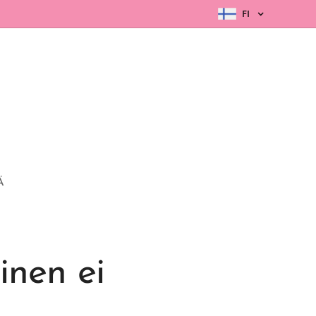
FI
Ä
inen ei