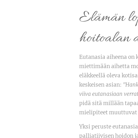
Elämän lop
hoitoalan 
Eutanasia aiheena on 
miettimään aihetta mo
eläkkeellä oleva kotis
keskeisen asian:
"Hanka
viiva eutanasiaan verra
pidä sitä millään tapaa
mielipiteet muuttuvat 
Yksi peruste eutanasian
palliatiivisen hoidon 