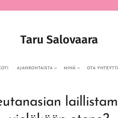
Taru Salovaara
KOTI
AJANKOHTAISTA
MINÄ
OTA YHTEYTT
eutanasian laillistam