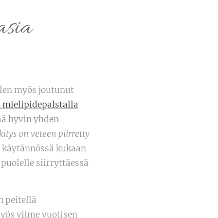
asia
olen myös joutunut
 mielipidepalstalla
tää hyvin yhden
tys on veteen piirretty
kä käytännössä kukaan
puolelle siirryttäessä
n peitellä
myös viime vuotisen