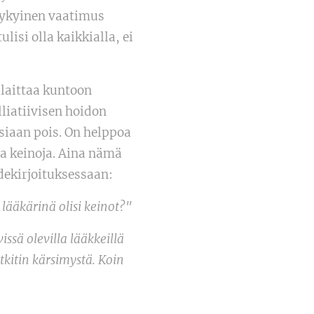
a nykyinen vaatimus
ulisi olla kaikkialla, ei
laittaa kuntoon
liatiivisen hoidon
siaan pois. On helppoa
ia keinoja. Aina nämä
idekirjoituksessaan:
 lääkärinä olisi keinot?"
ssä olevilla lääkkeillä
itkitin kärsimystä. Koin