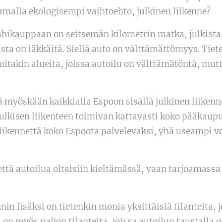
samalla ekologisempi vaihtoehto, julkinen liikenne?
ikauppaan on seitsemän kilometrin matka, julkista li
sta on iäkkäitä. Siellä auto on välttämättömyys. Tiete
takin alueita, joissa autoilu on välttämätöntä, mut
ä myöskään kaikkialla Espoon sisällä julkinen liikenne
 julkisen liikenteen toimivan kattavasti koko pääkaup
liikennettä koko Espoota palvelevaksi, yhä useampi voi
 että autoilua oltaisiin kieltämässä, vaan tarjoamassa
nin lisäksi on tietenkin monia yksittäisiä tilanteita, 
a on myös paljon tilanteita, joissa autoilun taustalla