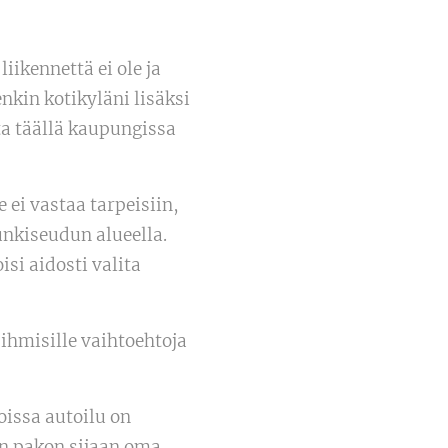
ikennettä ei ole ja
nkin kotikyläni lisäksi
ta täällä kaupungissa
 ei vastaa tarpeisiin,
unkiseudun alueella.
si aidosti valita
 ihmisille vaihtoehtoja
joissa autoilu on
 on pakon sijaan oma