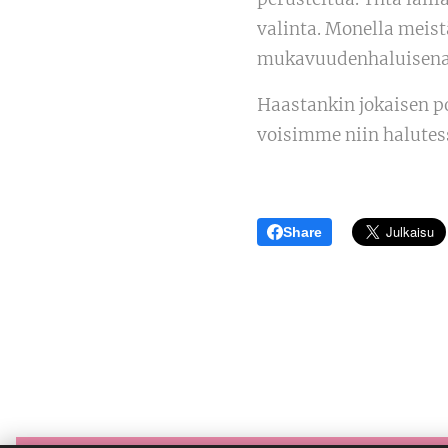
valinta. Monella meis
mukavuudenhaluisena si
Haastankin jokaisen p
voisimme niin halutes
Share