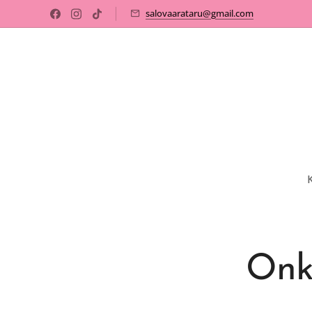
salovaarataru@gmail.com
Onk