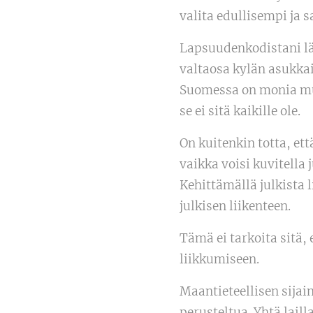
valita edullisempi ja 
Lapsuudenkodistani läh
valtaosa kylän asukkai
Suomessa on monia mui
se ei sitä kaikille ole.
On kuitenkin totta, ett
vaikka voisi kuvitella
Kehittämällä julkista 
julkisen liikenteen.
Tämä ei tarkoita sitä,
liikkumiseen.
Maantieteellisen sijain
perusteltua. Yhtä laill