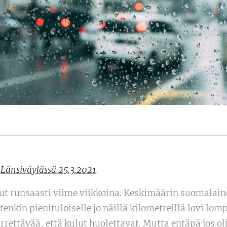
u
Länsiväylässä 25.3.2021
.
ut runsaasti viime viikkoina. Keskimäärin suomalain
tenkin pienituloiselle jo näillä kilometreillä lovi lo
ettävää, että kulut huolettavat. Mutta entäpä jos ol