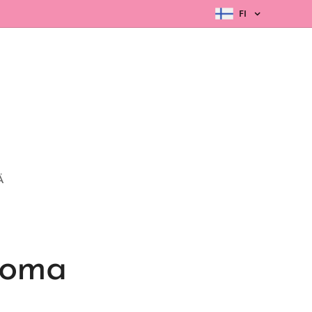
FI
Ä
 oma