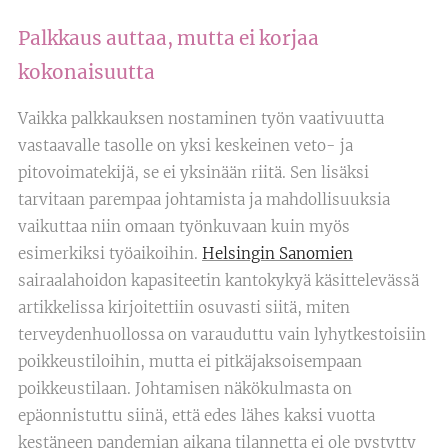
Palkkaus auttaa, mutta ei korjaa
kokonaisuutta
Vaikka palkkauksen nostaminen työn vaativuutta
vastaavalle tasolle on yksi keskeinen veto- ja
pitovoimatekijä, se ei yksinään riitä. Sen lisäksi
tarvitaan parempaa johtamista ja mahdollisuuksia
vaikuttaa niin omaan työnkuvaan kuin myös
esimerkiksi työaikoihin.
Helsingin Sanomien
sairaalahoidon kapasiteetin kantokykyä käsittelevässä
artikkelissa kirjoitettiin osuvasti siitä, miten
terveydenhuollossa on varauduttu vain lyhytkestoisiin
poikkeustiloihin, mutta ei pitkäjaksoisempaan
poikkeustilaan. Johtamisen näkökulmasta on
epäonnistuttu siinä, että edes lähes kaksi vuotta
kestäneen pandemian aikana tilannetta ei ole pystytty