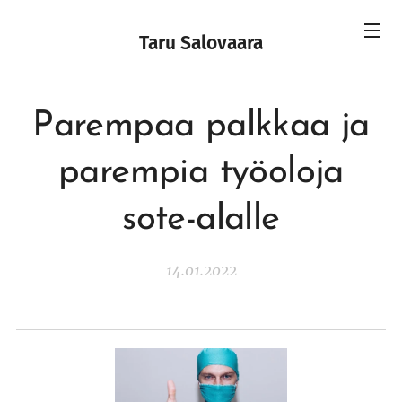
Taru Salovaara
Parempaa palkkaa ja
parempia työoloja
sote-alalle
14.01.2022