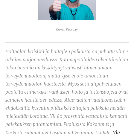
Kuva: Pixabay.
Hoitoalan kriisistä ja hoitajien palkoista on puhuttu viime
aikoina paljon mediassa. Koronapotilaiden akuuttihoidon
takia huomio on keskittynyt vahvasti nimenomaan
terveydenhuoltoon, mutta kyse ei ole ainoastaan
terveydenhuollon haasteesta. Myös sosiaalipalveluiden
puolella esimerkiksi vanhusten hoito ja lastensuojelu ovat
samojen haasteiden edessä. Aluevaalien vaalikoneissakin
ehdokkailta kysyttiin pitäisikö hoitajien palkkoja heidän
mielestään korottaa. Yli 80 prosenttia vastaajista kannatti
palkkauksen parantamista. Puolueista Kokoomus ja
Yle
Keskusta suhtautuivat asiaan nihkeimmin. (Lähde: