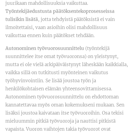
juurikaan mahdollisuuksia vaikuttaa.
Työntekijäedustusta päätöksentekoprosesseissa
tulisikin lisätä
, jotta tehdyistä päätöksistä ei vain
ilmoitettaisi, vaan asioihin olisi mahdollisuus
vaikuttaa ennen kuin päätökset tehdään.
Autonominen työvuorosuunnittelu
(työntekijä
suunnittelee itse omat työvuoronsa) on yleistynyt,
mutta ei ole vielä arkipäiväistynyt läheskään kaikkialla,
vaikka sillä on tutkitusti myönteinen vaikutus
työhyvinvointiin. Se lisää joustoa työn ja
henkilökohtaisen elämän yhteensovittamisessa.
Autonominen työvuorosuunnittelu on ehdottoman
kannatettavaa myös oman kokemukseni mukaan. Sen
lisäksi joustoa kaivataan itse työvuoroihin. Osa tekisi
mieluummin pitkiä työvuoroja ja nauttisi pitkistä
vapaista. Vuoron vaihtojen takia työvuorot ovat