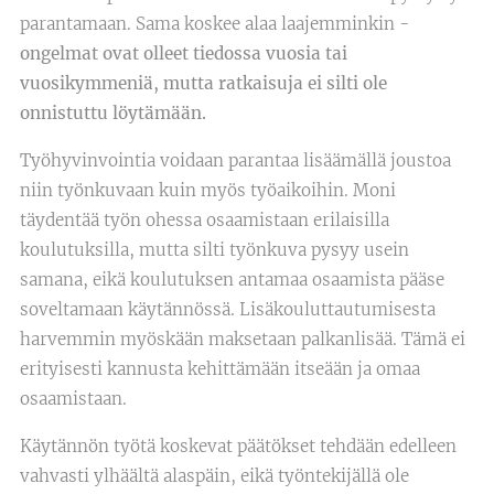
parantamaan. Sama koskee alaa laajemminkin -
ongelmat ovat olleet tiedossa vuosia tai
vuosikymmeniä, mutta ratkaisuja ei silti ole
onnistuttu löytämään.
Työhyvinvointia voidaan parantaa lisäämällä joustoa
niin työnkuvaan kuin myös työaikoihin. Moni
täydentää työn ohessa osaamistaan erilaisilla
koulutuksilla, mutta silti työnkuva pysyy usein
samana, eikä koulutuksen antamaa osaamista pääse
soveltamaan käytännössä. Lisäkouluttautumisesta
harvemmin myöskään maksetaan palkanlisää. Tämä ei
erityisesti kannusta kehittämään itseään ja omaa
osaamistaan.
Käytännön työtä koskevat päätökset tehdään edelleen
vahvasti ylhäältä alaspäin, eikä työntekijällä ole