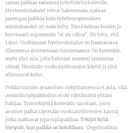
samaa palkkaa samoissa työtehtävissä oleville.
Hyvinvointialueet voivat halutessaan maksaa
parempaa palkkaa kuin työehtosopimuksen
minimitasoksi on määritelty. Tässä kohtaa kuulen jo
korvissani argumentin "ei ole rahaa". On totta, että
Länsi-Uudenmaan hyvinvointialue on haastavassa
tilanteessa aloittaessaan toimintaansa. On kuitenkin
myös yksi asia, jolta halutaan monesti ummistaa
silmät. Nimittäin vuokratyöfirmojen käyttö ja siitä
aiheutuvat kulut.
Pelkkä toimien avaaminen nykytilanteessa ei auta, sillä
avoimiin työpaikkoihin ei ole välttämättä yhtään
hakijaa. Työntekijöitä kuitenkin tarvitaan, joten
avoimet paikat täytetään vuokratyöfirmojen kautta,
jotka maksavat jopa tuplapalkkaa.
Tekijät kyllä
löytyvät, kun palkka on kohdillaan.
Ongelmallista