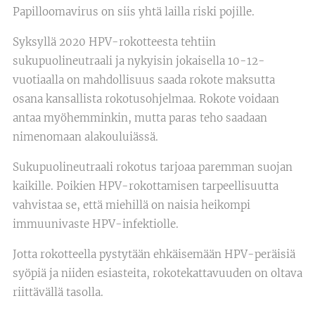
Papilloomavirus on siis yhtä lailla riski pojille.
Syksyllä 2020 HPV-rokotteesta tehtiin
sukupuolineutraali ja nykyisin jokaisella 10-12-
vuotiaalla on mahdollisuus saada rokote maksutta
osana kansallista rokotusohjelmaa. Rokote voidaan
antaa myöhemminkin, mutta paras teho saadaan
nimenomaan alakouluiässä.
Sukupuolineutraali rokotus tarjoaa paremman suojan
kaikille. Poikien HPV-rokottamisen tarpeellisuutta
vahvistaa se, että miehillä on naisia heikompi
immuunivaste HPV-infektiolle.
Jotta rokotteella pystytään ehkäisemään HPV-peräisiä
syöpiä ja niiden esiasteita, rokotekattavuuden on oltava
riittävällä tasolla.