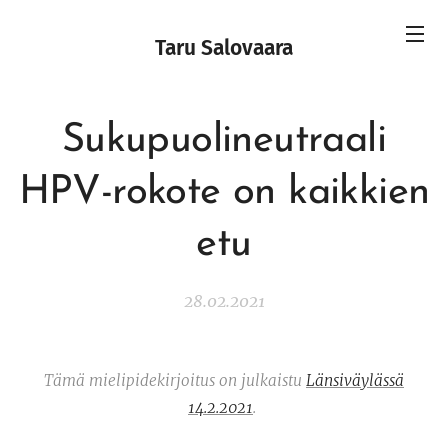
Taru Salovaara
Sukupuolineutraali
HPV-rokote on kaikkien
etu
28.02.2021
Tämä mielipidekirjoitus on julkaistu
Länsiväylässä
14.2.2021
.