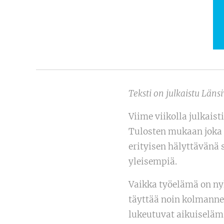
Teksti on julkaistu Läns
Viime viikolla julkais
Tulosten mukaan joka 
erityisen hälyttävänä 
yleisempiä.
Vaikka työelämä on n
täyttää noin kolmannek
lukeutuvat aikuiselämä