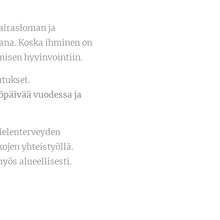
airasloman ja
ana. Koska ihminen on
hmisen hyvinvointiin.
utukset.
öpäivää vuodessa ja
mielenterveyden
ojen yhteistyöllä.
yös alueellisesti.