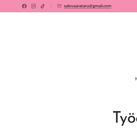
salovaarataru@gmail.com
Työ