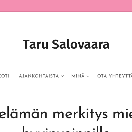
Taru Salovaara
KOTI
AJANKOHTAISTA
MINÄ
OTA YHTEYTT
elämän merkitys mi