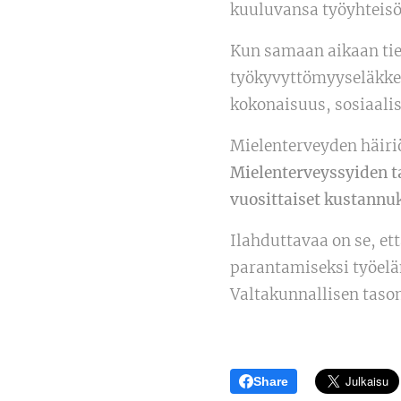
kuuluvansa työyhteisöö
Kun samaan aikaan ti
työkyvyttömyyseläkke
kokonaisuus, sosiaalis
Mielenterveyden häiriö
Mielenterveyssyiden t
vuosittaiset kustannuk
Ilahduttavaa on se, et
parantamiseksi työeläm
Valtakunnallisen tason
Share