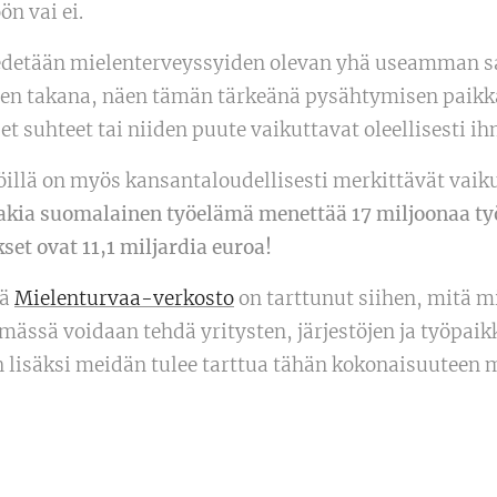
n vai ei.
edetään mielenterveyssyiden olevan yhä useamman s
en takana, näen tämän tärkeänä pysähtymisen paikk
et suhteet tai niiden puute vaikuttavat oleellisesti i
illä on myös kansantaloudellisesti merkittävät vaik
akia suomalainen työelämä menettää 17 miljoonaa ty
set ovat 11,1 miljardia euroa!
tä
Mielenturvaa-verkosto
on tarttunut siihen, mitä 
ässä voidaan tehdä yritysten, järjestöjen ja työpaikk
 lisäksi meidän tulee tarttua tähän kokonaisuuteen m