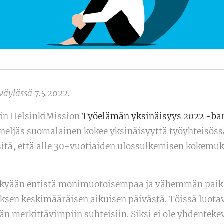
iväylässä 7.5.2022.
tiin HelsinkiMission
Työelämän yksinäisyys 2022 -ba
neljäs suomalainen kokee yksinäisyyttä työyhteisössä
sitä, että alle 30-vuotiaiden ulossulkemisen kokemuk
ykyään entistä monimuotoisempaa ja vähemmän paikk
sen keskimääräisen aikuisen päivästä. Töissä luotav
n merkittävimpiin suhteisiin. Siksi ei ole yhdenteke