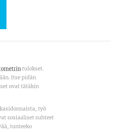
rometrin
tulokset.
än. Itse pidän
set ovat tätäkin
asidonnaista, työ
at sosiaaliset suhteet
vää, tunteeko