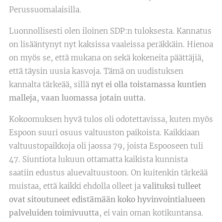
Perussuomalaisilla.
Luonnollisesti olen iloinen SDP:n tuloksesta. Kannatus
on lisääntynyt nyt kaksissa vaaleissa peräkkäin. Hienoa
on myös se, että mukana on sekä kokeneita päättäjiä,
että täysin uusia kasvoja. Tämä on uudistuksen
kannalta tärkeää, sillä
nyt ei olla toistamassa kuntien
malleja, vaan luomassa jotain uutta.
Kokoomuksen hyvä tulos oli odotettavissa, kuten myös
Espoon suuri osuus valtuuston paikoista. Kaikkiaan
valtuustopaikkoja oli jaossa 79, joista Espooseen tuli
47. Siuntiota lukuun ottamatta kaikista kunnista
saatiin edustus aluevaltuustoon. On kuitenkin tärkeää
muistaa, että kaikki ehdolla olleet ja
valituksi tulleet
ovat sitoutuneet edistämään koko hyvinvointialueen
palveluiden toimivuutta
, ei vain oman kotikuntansa.