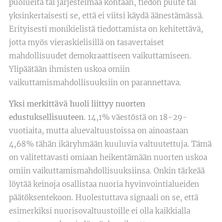
puolueita tai järjestelmää kohtaan, tiedon puute tai
yksinkertaisesti se, että ei viitsi käydä äänestämässä.
Erityisesti monikielistä tiedottamista on kehitettävä,
jotta myös vieraskielisillä on tasavertaiset
mahdollisuudet demokraattiseen vaikuttamiseen.
Ylipäätään ihmisten uskoa omiin
vaikuttamismahdollisuuksiin on parannettava.
Yksi merkittävä huoli liittyy nuorten
edustuksellisuuteen
. 14,1% väestöstä on 18-29-
vuotiaita, mutta aluevaltuustoissa on ainoastaan
4,68% tähän ikäryhmään kuuluvia valtuutettuja. Tämä
on valitettavasti omiaan heikentämään nuorten uskoa
omiin vaikuttamismahdollisuuksiinsa. Onkin tärkeää
löytää keinoja osallistaa nuoria hyvinvointialueiden
päätöksentekoon. Huolestuttava signaali on se, että
esimerkiksi nuorisovaltuustoille ei olla kaikkialla