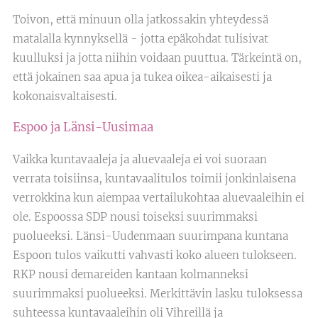
Toivon, että minuun olla jatkossakin yhteydessä
matalalla kynnyksellä - jotta epäkohdat tulisivat
kuulluksi ja jotta niihin voidaan puuttua. Tärkeintä on,
että jokainen saa apua ja tukea oikea-aikaisesti ja
kokonaisvaltaisesti.
Espoo ja Länsi-Uusimaa
Vaikka kuntavaaleja ja aluevaaleja ei voi suoraan
verrata toisiinsa, kuntavaalitulos toimii jonkinlaisena
verrokkina kun aiempaa vertailukohtaa aluevaaleihin ei
ole. Espoossa SDP nousi toiseksi suurimmaksi
puolueeksi. Länsi-Uudenmaan suurimpana kuntana
Espoon tulos vaikutti vahvasti koko alueen tulokseen.
RKP nousi demareiden kantaan kolmanneksi
suurimmaksi puolueeksi. Merkittävin lasku tuloksessa
suhteessa kuntavaaleihin oli Vihreillä ja