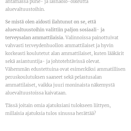
antamassa puhe- ja läsnäolo-oikeutta
aluevaltuustoihin.
Se mistä olen aidosti ilahtunut on se, että
aluevaltuustoihin valittiin paljon sosiaali- ja
terveysalan ammattilaisia.
Valinnoissa painottuivat
vahvasti terveydenhuollon ammattilaiset ja hyvin
korkeasti koulutetut alan ammattilaiset, kuten lääkärit
sekä asiantuntija- ja johtotehtävissä olevat.
Vähemmän edustettuina ovat esimerkiksi ammatillisen
peruskoulutuksen saaneet sekä pelastusalan
ammattilaiset, vaikka juuri moninaista näkemystä
aluevaltuustoissa kaivataan.
Tässä joitain omia ajatuksiani tulokseen liittyen,
millaisia ajatuksia tulos sinussa herättää?