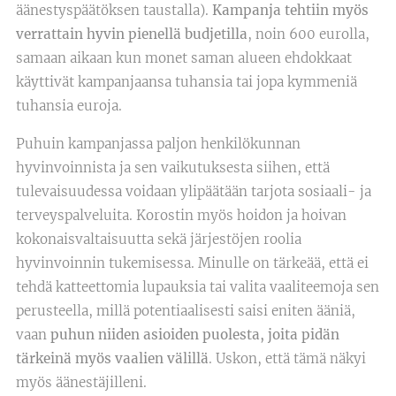
äänestyspäätöksen taustalla).
Kampanja tehtiin myös
verrattain hyvin pienellä budjetilla
, noin 600 eurolla,
samaan aikaan kun monet saman alueen ehdokkaat
käyttivät kampanjaansa tuhansia tai jopa kymmeniä
tuhansia euroja.
Puhuin kampanjassa paljon henkilökunnan
hyvinvoinnista ja sen vaikutuksesta siihen, että
tulevaisuudessa voidaan ylipäätään tarjota sosiaali- ja
terveyspalveluita. Korostin myös hoidon ja hoivan
kokonaisvaltaisuutta sekä järjestöjen roolia
hyvinvoinnin tukemisessa. Minulle on tärkeää, että ei
tehdä katteettomia lupauksia tai valita vaaliteemoja sen
perusteella, millä potentiaalisesti saisi eniten ääniä,
vaan
puhun niiden asioiden puolesta, joita pidän
tärkeinä myös vaalien välillä
. Uskon, että tämä näkyi
myös äänestäjilleni.