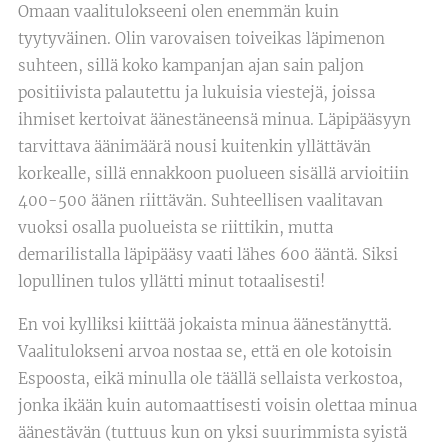
Omaan vaalitulokseeni olen enemmän kuin
tyytyväinen. Olin varovaisen toiveikas läpimenon
suhteen, sillä koko kampanjan ajan sain paljon
positiivista palautettu ja lukuisia viestejä, joissa
ihmiset kertoivat äänestäneensä minua. Läpipääsyyn
tarvittava äänimäärä nousi kuitenkin yllättävän
korkealle, sillä ennakkoon puolueen sisällä arvioitiin
400-500 äänen riittävän. Suhteellisen vaalitavan
vuoksi osalla puolueista se riittikin, mutta
demarilistalla läpipääsy vaati lähes 600 ääntä. Siksi
lopullinen tulos yllätti minut totaalisesti!
En voi kylliksi kiittää jokaista minua äänestänyttä.
Vaalitulokseni arvoa nostaa se, että en ole kotoisin
Espoosta, eikä minulla ole täällä sellaista verkostoa,
jonka ikään kuin automaattisesti voisin olettaa minua
äänestävän (tuttuus kun on yksi suurimmista syistä