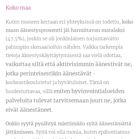
Koko maa
Kuten moneen kertaan eri yhteyksissä on todettu,
koko
maan äänestysprosentti jäi harmittavan matalaksi
(47,5%), joskin se oli jonkinlainen torjuntavoitto
pahimpiin skenaarioihin nähden. Vaikka tarkempia
tietoja äänestyskäyttäytymisestä saa vielä odottaa,
vaikuttaa siltä että aktiivisimmin äänestivät ne,
jotka perinteisestikin äänestävät
-
korkeastikoulutetut ja hyvätuloiset. Tämä on
eniten hyvinvointialueiden
huolestuttavaa, sillä
palveluita tulevat tarvitsemaan juuri ne, jotka
eivät äänestäneet
.
Onkin syytä pysähtyä miettimään syitä äänestämättä
jättämiseen.
Syitä voi olla monia, kuten epäluottamus