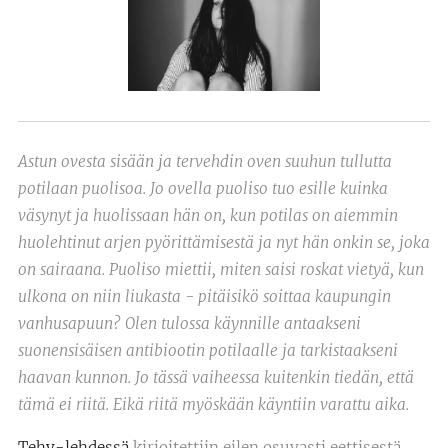
Astun ovesta sisään ja tervehdin oven suuhun tullutta
potilaan puolisoa. Jo ovella puoliso tuo esille kuinka
väsynyt ja huolissaan hän on, kun potilas on aiemmin
huolehtinut arjen pyörittämisestä ja nyt hän onkin se, joka
on sairaana. Puoliso miettii, miten saisi roskat vietyä, kun
ulkona on niin liukasta - pitäisikö soittaa kaupungin
vanhusapuun? Olen tulossa käynnille antaakseni
suonensisäisen antibiootin potilaalle ja tarkistaakseni
haavan kunnon. Jo tässä vaiheessa kuitenkin tiedän, että
tämä ei riitä. Eikä riitä myöskään käyntiin varattu aika.
Tehy-lehdessä
kirjoitettiin eilen osuvasti eettisestä