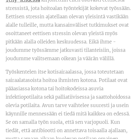
stressistä, jota hoitoalan työntekijät kokevat työssään.
Eettisen stressin ajatellaan olevan yleisintä vastikään
alalle tulleille, mutta kansainväliset tutkimukset ovat
osoittaneet eettisen stressin olevan yleistä myös
pitkään alalla olleiden keskuudessa. Eikä ihme -
joudumme työssämme jatkuvasti tilanteisiin, joissa
joudumme valitsemaan oikean ja väärän välillä.
Työskentelen itse kotisairaalassa, jossa toteutetaan
sairaalatasoista hoitoa ihmisten kotona. Potilaat ovat
pääasiassa kotona tai hoitokodeissa asuvia
infektiopotilaita sekä palliatiivisessa ja saattohoidossa
olevia potilaita. Avun tarve vaihtelee suuresti ja usein
käynnille mennessään ei tiedä mitä kaikkea on edessä.
Se on samalla työn suola, että sen varjopuoli. Kun
tiedät, että antibiootti on annettava toisaalla ajallaan,
mutta samaan aikaan kuolevan potilaan omainen