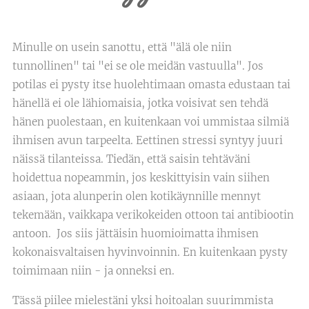
Minulle on usein sanottu, että "älä ole niin
tunnollinen" tai "ei se ole meidän vastuulla". Jos
potilas ei pysty itse huolehtimaan omasta edustaan tai
hänellä ei ole lähiomaisia, jotka voisivat sen tehdä
hänen puolestaan, en kuitenkaan voi ummistaa silmiä
ihmisen avun tarpeelta. Eettinen stressi syntyy juuri
näissä tilanteissa. Tiedän, että saisin tehtäväni
hoidettua nopeammin, jos keskittyisin vain siihen
asiaan, jota alunperin olen kotikäynnille mennyt
tekemään, vaikkapa verikokeiden ottoon tai antibiootin
antoon. Jos siis jättäisin huomioimatta ihmisen
kokonaisvaltaisen hyvinvoinnin. En kuitenkaan pysty
toimimaan niin - ja onneksi en.
Tässä piilee mielestäni yksi hoitoalan suurimmista