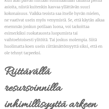
Kun alan päivän mittaan summaamaan tällaisia pieniä
asioita, niistä kuitenkin kasvaa yllättävän suuri
kokonaisuus. Vaikka teoista saa itselle hyvän mielen,
ne vaativat usein myös venymistä. Se, että käytän aikaa
enemmän jonkun potilaan luona, voi tarkoittaa
esimerkiksi ruokatauosta luopumista tai
vaihtoehtoisesti ylitöitä. Tai joskus molempia. Siitä
huolimatta koen usein riittämättömyyttä siksi, että en
ole tehnyt tarpeeksi.
Riittävällä
resursoinnilla
inhimillisyyttä arkeen