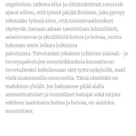
ongelmista. Jatkuva kiire ja riittämättömät resurssit
ajavat siihen, että työssä pärjää ihminen, joka pystyy
tekemään työnsä siten, että minimivaatimukset
täyttyvät. Samaan aikaan tavoitellaan inhimillistä,
asiantuntevaa ja yksilöllistä hoitoa ja hoivaa, mutta
halutaan myös leikata julkisista
palveluista. Toivotankin jokaisen julkisten sosiaali- ja
terveyspalvelujen menoleikkauksia kannattavan
tervetulleeksi kokeilemaan tätä työtä nykyisillä, saati
vielä niukemmilla resursseilla. Tämä nimittäin on
mahdoton yhtälö. Jos haluamme pitää alalla
ammattitaitoiset ja tunnolliset hoitajat sekä tarjota
edelleen laadukasta hoitoa ja hoivaa, on asioiden
muututtava.