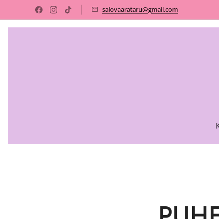
salovaarataru@gmail.com
PUH