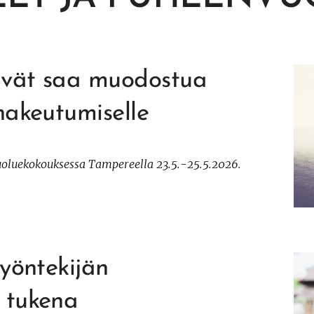
ivät saa muodostua
hakeutumiselle
oluekokouksessa Tampereella 23.5.-25.5.2026.
työntekijän
 tukena