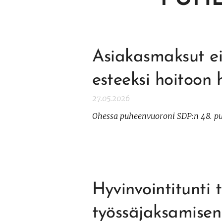
Asiakasmaksut e
esteeksi hoitoon 
27.05.2026
Ohessa puheenvuoroni SDP:n 48. pu
Hyvinvointitunti 
työssäjaksamisen