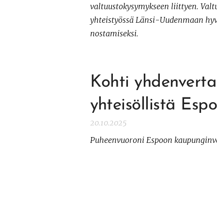
valtuustokysymykseen liittyen. Valt
yhteistyössä Länsi-Uudenmaan hyv
nostamiseksi.
Kohti yhdenverta
yhteisöllistä Esp
20.10.2025
Puheenvuoroni Espoon kaupunginva