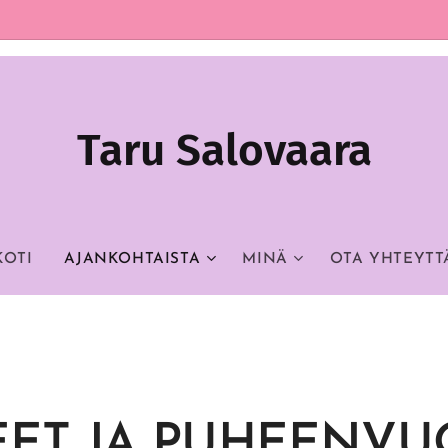
Taru Salovaara
KOTI
AJANKOHTAISTA
MINÄ
OTA YHTEYTT
EET JA PUHEENVU