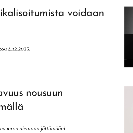
ikalisoitumista voidaan
sa 4.12.2025.
avuus nousuun
ämällä
eenvuoron aiemmin jättämääni