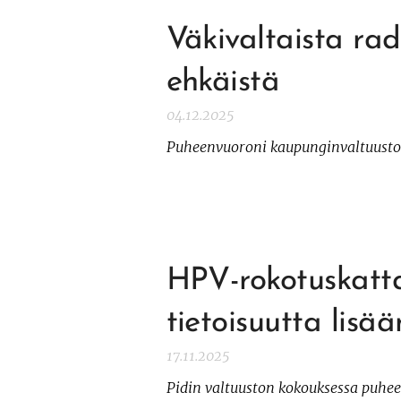
Väkivaltaista rad
ehkäistä
04.12.2025
Puheenvuoroni kaupunginvaltuustos
HPV-rokotuskatt
tietoisuutta lisä
17.11.2025
Pidin valtuuston kokouksessa puh