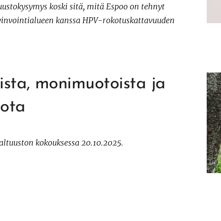
uustokysymys koski sitä, mitä Espoo on tehnyt
invointialueen kanssa HPV-rokotuskattavuuden
ista, monimuotoista ja
oota
ltuuston kokouksessa 20.10.2025.