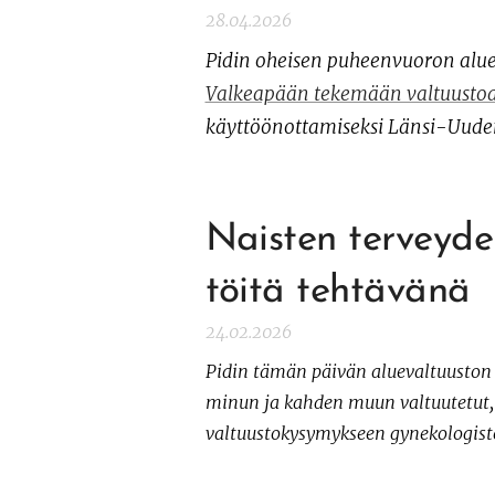
28.04.2026
Pidin oheisen puheenvuoron alu
Valkeapään tekemään valtuustoa
käyttöönottamiseksi Länsi-Uude
Naisten terveyde
töitä tehtävänä
24.02.2026
Pidin tämän päivän aluevaltuuston
minun ja kahden muun valtuutetut,
valtuustokysymykseen gynekologiste