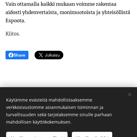
Vain ottamalla kaikki mukaan voimme rakentaa
aidosti yhdenvertaista, monimuotoista ja yhteisöllistä
Espoota.
Kiitos.
Share
Taru Salovaara
Käytämme evästeitä mahdollistaaksemme
verkkosivustomme asianmukaisen toiminnan ja
Tietosuojaseloste
turvallisuuden sekä tarjotaksemme sinulle parhaan
Evästeet
mahdollisen käyttökokemuksen.
Kielet