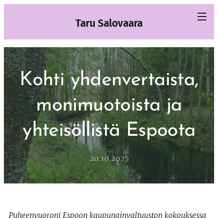
Taru Salovaara
Kohti yhdenvertaista,
monimuotoista ja
yhteisöllistä Espoota
20.10.2025
Puheenvuoroni Espoon kaupunginvaltuuston kokouksessa