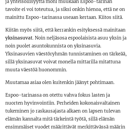
ja yhteisöllisyyttä moni muukaan Espoo-tarinan
tavoite ei voi toteutua, ja siksi onkin hienoa, että ne on
mainittu Espoo-tarinassa useaan kertaan. Kiitos siitä.
Kiitän myös siitä, että kerrankin esityksessä mainitaan
yksinasuvat
. Noin neljäsosa espoolaisista asuu yksin ja
noin puolet asuntokunnista on yksinasuvia.
Yksinasuvien väestöryhmän tunnistaminen on tärkeää,
sillä yksinasuvat voivat monella mittarilla mitattuna
muuta väestöä huonommin.
Muutamaa asiaa olen kuitenkin jäänyt pohtimaan.
Espoo-tarinassa on otettu vahva fokus lasten ja
nuorten hyvinvointiin. Perheiden kokonaisvaltainen
tukeminen jo raskausajasta alkaen on lapsen tulevan
elämän kannalta mitä tärkeintä työtä, sillä elämän
ensimmäiset vuodet määrittävät merkittävässä määrin