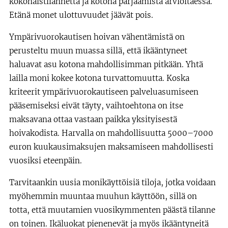
kokonaistilannetta ja kotona pärjäämistä arvioitaessa.
Etänä monet ulottuvuudet jäävät pois.
Ympärivuorokautisen hoivan vähentämistä on
perusteltu muun muassa sillä, että ikääntyneet
haluavat asu kotona mahdollisimman pitkään. Yhtä
lailla moni kokee kotona turvattomuutta. Koska
kriteerit ympärivuorokautiseen palveluasumiseen
pääsemiseksi eivät täyty, vaihtoehtona on itse
maksavana ottaa vastaan paikka yksityisestä
hoivakodista. Harvalla on mahdollisuutta 5000–7000
euron kuukausimaksujen maksamiseen mahdollisesti
vuosiksi eteenpäin.
Tarvitaankin uusia monikäyttöisiä tiloja, jotka voidaan
myöhemmin muuntaa muuhun käyttöön, sillä on
totta, että muutamien vuosikymmenten päästä tilanne
on toinen. Ikäluokat pienenevät ja myös ikääntyneitä