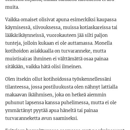
muita.
Vaikka omaiset olisivat apuna esimerkiksi kaupassa
käymisessä, siivouksessa, muissa kotiaskareissa tai
lääkärikäynneissä, vuorokauteen jää silti paljon
tunteja, jolloin kukaan ei ole auttamassa. Monella
kotihoidon asiakkaalla on turvaranneke, mutta
muistisairas ihminen ei välttämättä osaa painaa
sitäkään, vaikka hätä olisi ilmeinen.
Olen itsekin ollut kotihoidossa työskennellessäni
tilanteessa, jossa postiluukusta olen nähnyt lattialla
makaavan ikäihmisen, joka on hetkeä aiemmin
puhunut lapsensa kanssa puhelimessa, mutta ei ole
ymmärtänyt pyytää apua häneltä tai painaa
turvaranneketta avun saamiseksi.