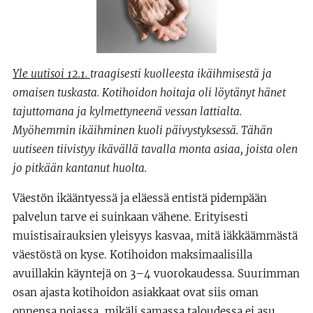
Yle uutisoi 12.1.
traagisesti kuolleesta ikäihmisestä ja
omaisen tuskasta. Kotihoidon hoitaja oli löytänyt hänet
tajuttomana ja kylmettyneenä vessan lattialta.
Myöhemmin ikäihminen kuoli päivystyksessä. Tähän
uutiseen tiivistyy ikävällä tavalla monta asiaa, joista olen
jo pitkään kantanut huolta.
Väestön ikääntyessä ja eläessä entistä pidempään
palvelun tarve ei suinkaan vähene. Erityisesti
muistisairauksien yleisyys kasvaa, mitä iäkkäämmästä
väestöstä on kyse. Kotihoidon maksimaalisilla
avuillakin käyntejä on 3–4 vuorokaudessa. Suurimman
osan ajasta kotihoidon asiakkaat ovat siis oman
onnensa nojassa, mikäli samassa taloudessa ei asu