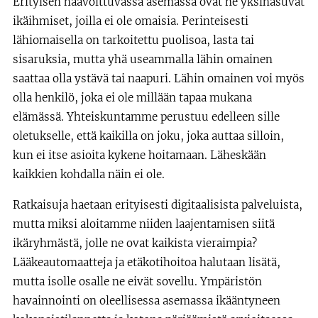
Erityisen haavoittuvassa asemassa ovat ne yksinasuvat
ikäihmiset, joilla ei ole omaisia. Perinteisesti
lähiomaisella on tarkoitettu puolisoa, lasta tai
sisaruksia, mutta yhä useammalla lähin omainen
saattaa olla ystävä tai naapuri. Lähin omainen voi myös
olla henkilö, joka ei ole millään tapaa mukana
elämässä. Yhteiskuntamme perustuu edelleen sille
oletukselle, että kaikilla on joku, joka auttaa silloin,
kun ei itse asioita kykene hoitamaan. Läheskään
kaikkien kohdalla näin ei ole.
Ratkaisuja haetaan erityisesti digitaalisista palveluista,
mutta miksi aloitamme niiden laajentamisen siitä
ikäryhmästä, jolle ne ovat kaikista vieraimpia?
Lääkeautomaatteja ja etäkotihoitoa halutaan lisätä,
mutta isolle osalle ne eivät sovellu. Ympäristön
havainnointi on oleellisessa asemassa ikääntyneen