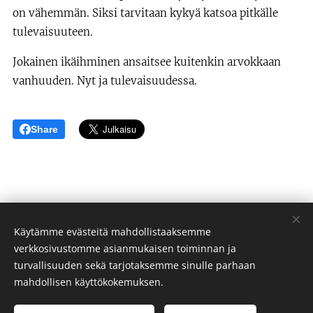
on vähemmän. Siksi tarvitaan kykyä katsoa pitkälle
tulevaisuuteen.
Jokainen ikäihminen ansaitsee kuitenkin arvokkaan
vanhuuden. Nyt ja tulevaisuudessa.
Share
Taru Salovaara
Käytämme evästeitä mahdollistaaksemme
verkkosivustomme asianmukaisen toiminnan ja
Tietosuojaseloste
turvallisuuden sekä tarjotaksemme sinulle parhaan
Evästeet
mahdollisen käyttökokemuksen.
Kielet