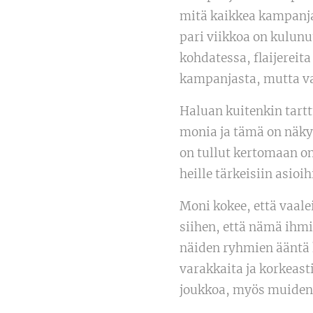
mitä kaikkea kampanja 
pari viikkoa on kulunut
kohdatessa, flaijereit
kampanjasta, mutta va
Haluan kuitenkin tart
monia ja tämä on näky
on tullut kertomaan om
heille tärkeisiin asioih
Moni kokee, että vaal
siihen, että nämä ihmi
näiden ryhmien ääntä ku
varakkaita ja korkeast
joukkoa, myös muiden