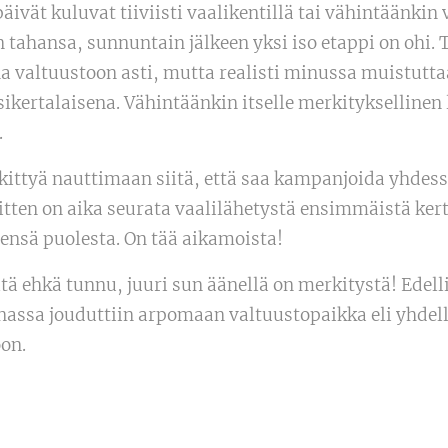
ivät kuluvat tiiviisti vaalikentillä tai vähintäänkin 
 tahansa, sunnuntain jälkeen yksi iso etappi on ohi. T
na valtuustoon asti, mutta realisti minussa muistutta
ikertalaisena. Vähintäänkin itselle merkitykselline
.
skittyä nauttimaan siitä, että saa kampanjoida yhde
tten on aika seurata vaalilähetystä ensimmäistä kerta
ensä puolesta. On tää aikamoista!
iltä ehkä tunnu, juuri sun äänellä on merkitystä! Edell
assa jouduttiin arpomaan valtuustopaikka eli yhdell
oon.