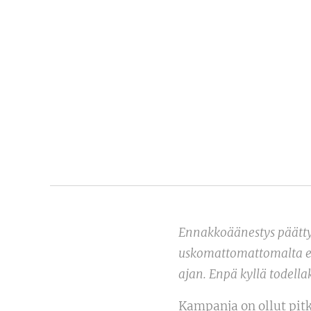
Ennakkoäänestys päättyi
uskomattomattomalta ett
ajan. Enpä kyllä todella
Kampanja on ollut pit