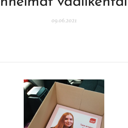
unnelmat vaalikentäl
09.06.2021