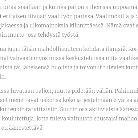
pitää sisällään ja kuinka paljon siihen saa uppoama
 erityisen tiiviisti vaalityön parissa. Vaalimökillä ja
a jakaessa ja ulkomainoksia kiinnittäessä. Nämä ovat
in murto-osa tehdystä työstä.
tua juuri tähän mahdollisuuteen kohdata ihmisiä. Kor
nyt vahvasti myös niissä keskusteluissa mitä vaalike
ista tai läheisensä huolista ja toivonut tulevien kun
in.
eissa luvataan paljon, mutta pidetään vähän. Pahimm
set menettävät uskonsa koko järjestelmään eivätkä ää
itenkin tarvittaisiin. Suurin osa aktiivisista äänestä
i koulutettuja. Jotta tuleva valtuusto edustaisi mah
 on äänestettävä.