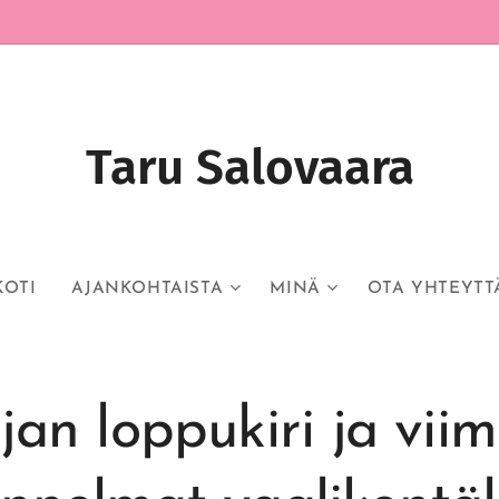
Taru Salovaara
KOTI
AJANKOHTAISTA
MINÄ
OTA YHTEYTT
n loppukiri ja vii