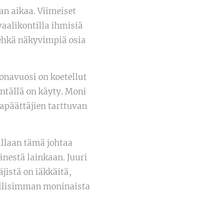
an aikaa. Viimeiset
 vaalikontilla ihmisiä
 ehkä näkyvimpiä osia
onavuosi on koetellut
ntällä on käyty. Moni
tapäättäjien tarttuvan
illaan tämä johtaa
nestä lainkaan. Juuri
jistä on iäkkäitä,
dollisimman moninaista