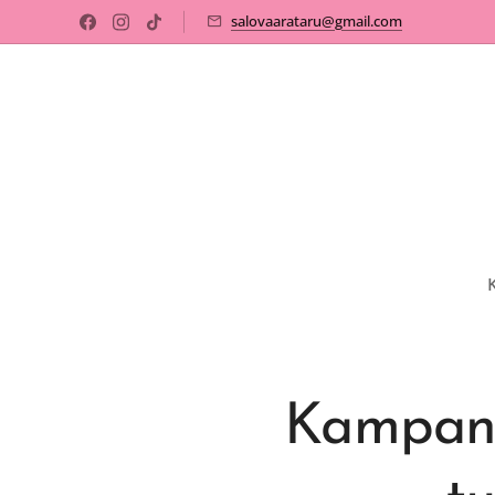
salovaarataru@gmail.com
Kampanja