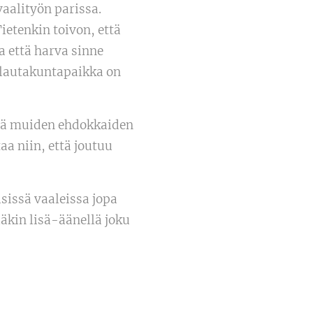
vaalityön parissa.
ietenkin toivon, että
a että harva sinne
n lautakuntapaikka on
ssä muiden ehdokkaiden
a niin, että joutuu
isissä vaaleissa jopa
äkin lisä-äänellä joku