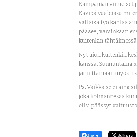
Kampanjan viimeiset pä
Kävipä vaaleissa miten
valtaisa työ kantaa ai
pääsee, varsinkaan ens
kuitenkin tähtäimessä
Nyt aion kuitenkin ke
kanssa. Sunnuntaina si
jännittämään myös its
Ps. Vaikka se ei aina s
joka kolmannessa kunn
olisi päässyt valtuust
Share