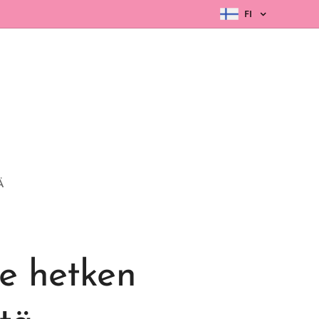
FI
Ä
me hetken