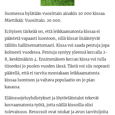
Suomessa hylätään vuosittain ainakin 20 000 kissaa.
Miettikää: Vuosittain. 20 000.
Erityisen tärkeää on, että leikkaamatonta kissaa ei
päästetä vapaasti luontoon, sillä kissat lisääntyvät
tällöin hallitsemattomasti. Kissa voi saada pentuja jopa
kolmesti vuodessa. Pentuja syntyy yleensä kerralla 2-
8, keskimäärin 4. Ensimmäisen kerran kissa voi tulla
tiineeksi jo puolen vuoden iässä. Tästä voi siis nopeasti
päätellä, että ei tarvita montakaan leikkaamatonta
kissaa luontoon ja valtava populaatio on jo pian
kasassa.
Eläinsuojeluyhdistykset ja löytöeläintalot tekevät
korvaamatonta työtä, jotta näillä kissoilla olisi
tulevaisuus. Resurssit ovat niukat ja avun tarvitsijoita