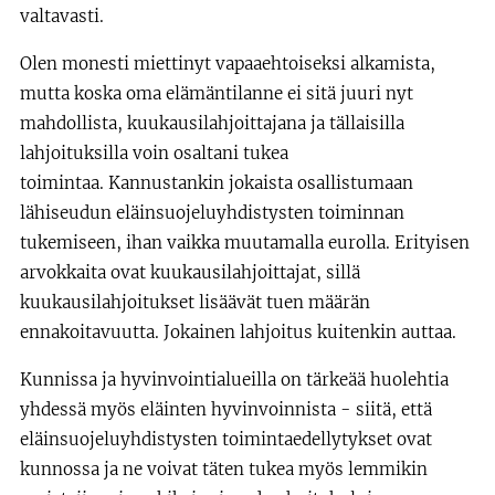
valtavasti.
Olen monesti miettinyt vapaaehtoiseksi alkamista,
mutta koska oma elämäntilanne ei sitä juuri nyt
mahdollista, kuukausilahjoittajana ja tällaisilla
lahjoituksilla voin osaltani tukea
toimintaa. Kannustankin jokaista osallistumaan
lähiseudun eläinsuojeluyhdistysten toiminnan
tukemiseen, ihan vaikka muutamalla eurolla. Erityisen
arvokkaita ovat kuukausilahjoittajat, sillä
kuukausilahjoitukset lisäävät tuen määrän
ennakoitavuutta. Jokainen lahjoitus kuitenkin auttaa.
Kunnissa ja hyvinvointialueilla on tärkeää huolehtia
yhdessä myös eläinten hyvinvoinnista - siitä, että
eläinsuojeluyhdistysten toimintaedellytykset ovat
kunnossa ja ne voivat täten tukea myös lemmikin