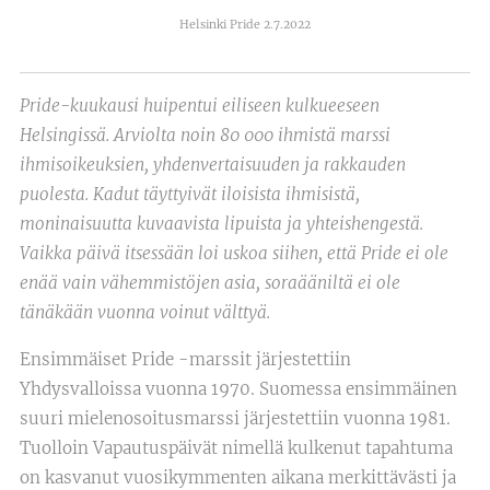
Helsinki Pride 2.7.2022
Pride-kuukausi huipentui eiliseen kulkueeseen
Helsingissä. Arviolta noin 80 000 ihmistä marssi
ihmisoikeuksien, yhdenvertaisuuden ja rakkauden
puolesta. Kadut täyttyivät iloisista ihmisistä,
moninaisuutta kuvaavista lipuista ja yhteishengestä.
Vaikka päivä itsessään loi uskoa siihen, että Pride ei ole
enää vain vähemmistöjen asia, soraääniltä ei ole
tänäkään vuonna voinut välttyä.
Ensimmäiset Pride -marssit järjestettiin
Yhdysvalloissa vuonna 1970. Suomessa ensimmäinen
suuri mielenosoitusmarssi järjestettiin vuonna 1981.
Tuolloin Vapautuspäivät nimellä kulkenut tapahtuma
on kasvanut vuosikymmenten aikana merkittävästi ja