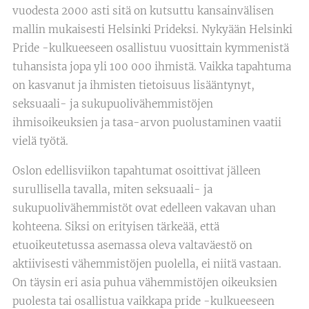
vuodesta 2000 asti sitä on kutsuttu kansainvälisen
mallin mukaisesti Helsinki Prideksi. Nykyään Helsinki
Pride -kulkueeseen osallistuu vuosittain kymmenistä
tuhansista jopa yli 100 000 ihmistä. Vaikka tapahtuma
on kasvanut ja ihmisten tietoisuus lisääntynyt,
seksuaali- ja sukupuolivähemmistöjen
ihmisoikeuksien ja tasa-arvon puolustaminen vaatii
vielä työtä.
Oslon edellisviikon tapahtumat osoittivat jälleen
surullisella tavalla, miten seksuaali- ja
sukupuolivähemmistöt ovat edelleen vakavan uhan
kohteena. Siksi on erityisen tärkeää, että
etuoikeutetussa asemassa oleva valtaväestö on
aktiivisesti vähemmistöjen puolella, ei niitä vastaan.
On täysin eri asia puhua vähemmistöjen oikeuksien
puolesta tai osallistua vaikkapa pride -kulkueeseen