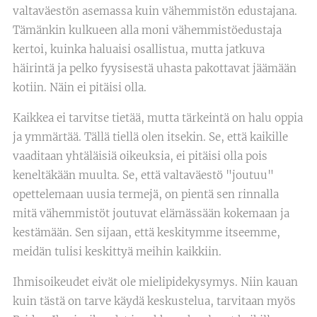
valtaväestön asemassa kuin vähemmistön edustajana.
Tämänkin kulkueen alla moni vähemmistöedustaja
kertoi, kuinka haluaisi osallistua, mutta jatkuva
häirintä ja pelko fyysisestä uhasta pakottavat jäämään
kotiin. Näin ei pitäisi olla.
Kaikkea ei tarvitse tietää, mutta tärkeintä on halu oppia
ja ymmärtää. Tällä tiellä olen itsekin. Se, että kaikille
vaaditaan yhtäläisiä oikeuksia, ei pitäisi olla pois
keneltäkään muulta. Se, että valtaväestö "joutuu"
opettelemaan uusia termejä, on pientä sen rinnalla
mitä vähemmistöt joutuvat elämässään kokemaan ja
kestämään. Sen sijaan, että keskitymme itseemme,
meidän tulisi keskittyä meihin kaikkiin.
Ihmisoikeudet eivät ole mielipidekysymys. Niin kauan
kuin tästä on tarve käydä keskustelua, tarvitaan myös