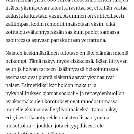
lisäksi yksinasuvan taloutta rasittaa se, että hän vastaa
kaikista kuluistaan yksin. Asuminen on suhteellisesti
kalliimpaa, kodin remontit maksetaan yksin, eikä
kotitalousvähennystäkään saa kuin puolet samassa
osoitteessa asuvaan pariskuntaan verrattuna.
Naisten keskimääräinen tulotaso on läpi elämän miehiä
heikompi. Tämä näkyy myös eläkkeissä. Ikään liittyvän
avun ja hoivan tarpeen lisääntyessä heikoimmassa
asemassa ovat pientä eläkettä saavat yksinasuvat
naiset. Esimerkiksi kotihoidon maksut ja
nykyhallituksen ajamat sosiaali- ja terveydenhuollon
asiakasmaksujen korotukset ovat muodostumassa
monelle yksinasuvalle ylivoimaiseksi. Tämä näkyy
erityisesti ikääntyneiden naisten lisääntyneinä
ulosottoina – joukko, jota ei tyypillisesti ole
ulosottotilastoissa näkynyt.