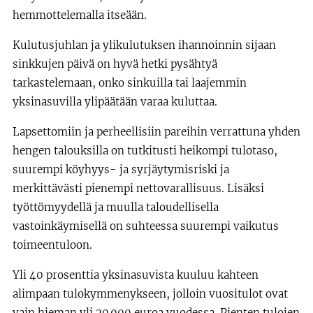
hemmottelemalla itseään.
Kulutusjuhlan ja ylikulutuksen ihannoinnin sijaan
sinkkujen päivä on hyvä hetki pysähtyä
tarkastelemaan, onko sinkuilla tai laajemmin
yksinasuvilla ylipäätään varaa kuluttaa.
Lapsettomiin ja perheellisiin pareihin verrattuna yhden
hengen talouksilla on tutkitusti heikompi tulotaso,
suurempi köyhyys- ja syrjäytymisriski ja
merkittävästi pienempi nettovarallisuus. Lisäksi
työttömyydellä ja muulla taloudellisella
vastoinkäymisellä on suhteessa suurempi vaikutus
toimeentuloon.
Yli 40 prosenttia yksinasuvista kuuluu kahteen
alimpaan tulokymmenykseen, jolloin vuositulot ovat
vain hieman yli 20 000 euroa vuodessa. Pienten tulojen