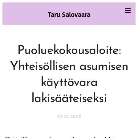
Taru Salovaara
Puoluekokousaloite:
Yhteisöllisen asumisen
käyttövara
lakisääteiseksi
27.01.2026