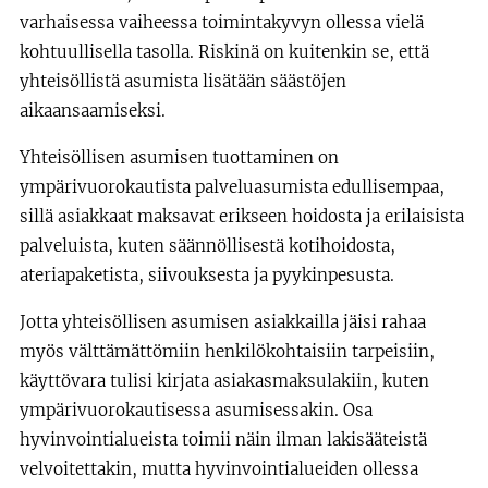
varhaisessa vaiheessa toimintakyvyn ollessa vielä
kohtuullisella tasolla. Riskinä on kuitenkin se, että
yhteisöllistä asumista lisätään säästöjen
aikaansaamiseksi.
Yhteisöllisen asumisen tuottaminen on
ympärivuorokautista palveluasumista edullisempaa,
sillä asiakkaat maksavat erikseen hoidosta ja erilaisista
palveluista, kuten säännöllisestä kotihoidosta,
ateriapaketista, siivouksesta ja pyykinpesusta.
Jotta yhteisöllisen asumisen asiakkailla jäisi rahaa
myös välttämättömiin henkilökohtaisiin tarpeisiin,
käyttövara tulisi kirjata asiakasmaksulakiin, kuten
ympärivuorokautisessa asumisessakin. Osa
hyvinvointialueista toimii näin ilman lakisääteistä
velvoitettakin, mutta hyvinvointialueiden ollessa