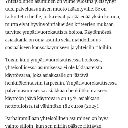
Yhteisöllinen asuminen on viime vuosina yleistynyt
uusi palveluasumisen muoto ikääntyville. Se on
tarkoitettu heille, jotka eivät pärjää enää yksin kotona,
mutta eivät hyvinvointialueiden kriteerien mukaan
tarvitse ympärivuorokautista hoitoa. Käytännössä
asiakkailla on oma asunto sekä mahdollisuus
sosiaaliseen kanssakäymiseen ja yhteisiin tiloihin.
Toisin kuin ympärivuorokautisessa hoidossa,
yhteisöllisessä asumisessa ei ole lakisääteistä
käyttövaraa, joka asiakkaalle on jäätävä
henkilökohtaisiin tarpeisiin. Ympärivuorokautisessa
palveluasumisessa asiakkaan henkilökohtaiseen
käyttöön jäävä käyttövara on 15 % asiakkaan
nettotuloista tai vähintään 182 euroa (2025).
Parhaimmillaan yhteisöllinen asuminen on hyvä
vaihto silloin, kun sen piiriin pääsee riittävän